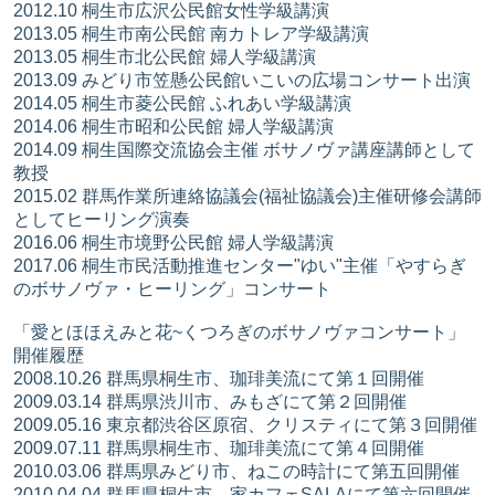
2012.10 桐生市広沢公民館女性学級講演
2013.05 桐生市南公民館 南カトレア学級講演
2013.05 桐生市北公民館 婦人学級講演
2013.09 みどり市笠懸公民館いこいの広場コンサート出演
2014.05 桐生市菱公民館 ふれあい学級講演
2014.06 桐生市昭和公民館 婦人学級講演
2014.09 桐生国際交流協会主催 ボサノヴァ講座講師として
教授
2015.02 群馬作業所連絡協議会(福祉協議会)主催研修会講師
としてヒーリング演奏
2016.06 桐生市境野公民館 婦人学級講演
2017.06 桐生市民活動推進センター"ゆい"主催「やすらぎ
のボサノヴァ・ヒーリング」コンサート
「愛とほほえみと花~くつろぎのボサノヴァコンサート」
開催履歴
2008.10.26 群馬県桐生市、珈琲美流にて第１回開催
2009.03.14 群馬県渋川市、みもざにて第２回開催
2009.05.16 東京都渋谷区原宿、クリスティにて第３回開催
2009.07.11 群馬県桐生市、珈琲美流にて第４回開催
2010.03.06 群馬県みどり市、ねこの時計にて第五回開催
2010.04.04 群馬県桐生市、家カフェSALAにて第六回開催