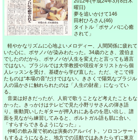
2012年(平成24年3月8日木
曜日)
夢を追いかけて146
田村ひろさん(46)
タイトル「ボサノバに心癒
されて」
軽やかなリズムに心地よいメロディー、人間関係に疲れて
いた心に、ボサノバが染みわたった。34歳のとき、渡伯ま
でしたのだから、ボサノバが人生を変えたと言っても過言
ではない。ブラジルでは大学教授や現役ギタリストから個
人レッスンを受け、基礎から学び直した。ただ、そこで得
たものは“本場の音”だけではない。きさくで陽気なブラジル
人の温かさに触れられたのは「人生の財産」になってい
る。
音楽は好きだったが、人前で歌うことなど考えたこともな
かった。きっかけはテレビで見た小野リサさんの弾き語
り。衝動買いしたギターが押入れにあるのを思い出し、譜
面を見ながら練習してみると、ポルトガル語も肌に合い、
「すらすらできるようになった」。
仲町の飲み屋で初めは演奏のアルバイト。ソロコンサート
もするようになると、地方での活動ではあきたらずに東京