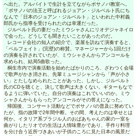
へ出た。アルバイトで生計を立てながらボサノバ教室へ。
「ボサノバの法王と呼ばれるジョアン・ジルベルト氏にち
なんで「日本のジョアン・ジルベルト」といわれた中村義
郎氏から指導を受けられたのは幸運だった。
ジルベルト氏の妻だったミウシャさんにリオデジャネイロ
で会った。どうしても聞きたいことがあったのだ。
レコード会社の知人の紹介で、楽屋を訪ねて演奏すると、
「ペルフェイト」(完壁)の称賛。マネージャーから1回だけ
の演奏を許されていたが、ミウシャさんからアンコールを
求められ、結局5曲歌った。
桐生市内で演奏活動を始めたばかりのころ、ざわつく会場
で歌声がかき消され、先輩ミュージシャンから「声が小さ
い」とたしなめられたことがあった。しかし、ジルベルト
氏のCDを聴くと、決して歌声は大きくない。ギターもなで
るように弾いていた。自分の演奏はこれでいいのか。ミウ
シャさんからもらったアンコールがその答えになった。
帰国後、コンサート活動などでボサノバの普及に努めてい
たが、指の故障で2年間中断。その間、考えたのは幸せとは
何か。イタリア系ブラジル人のおばあちゃんの家の一室を
曲がりしたリオでの生活は人情味豊かであり、手作り料理
を分け合う近所づきあいが子供のころに見た日本の風景だ