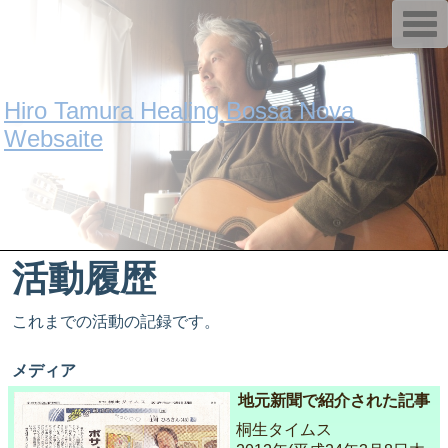
T
o
g
g
l
e
Hiro Tamura Healing Bossa Nova
n
a
Websaite
v
i
g
a
t
i
o
n
活動履歴
これまでの活動の記録です。
メディア
地元新聞で紹介された記事
桐生タイムス